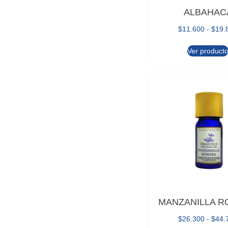
ALBAHAC
$
11.600
-
$
19.
Ver product
MANZANILLA 
$
26.300
-
$
44.