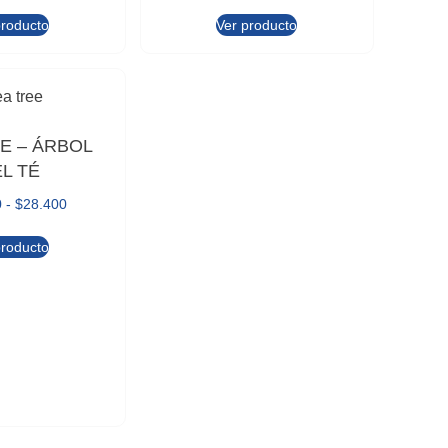
producto
Ver producto
E – ÁRBOL
L TÉ
0
-
$
28.400
producto