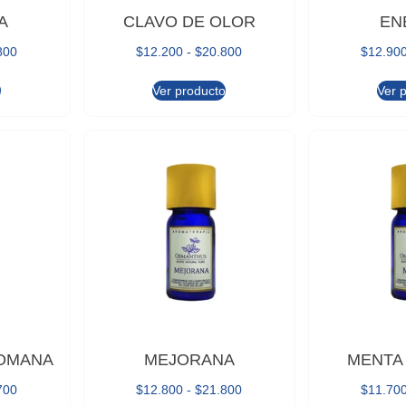
A
CLAVO DE OLOR
EN
800
$
12.200
-
$
20.800
$
12.90
o
Ver producto
Ver 
ROMANA
MEJORANA
MENTA 
700
$
12.800
-
$
21.800
$
11.70