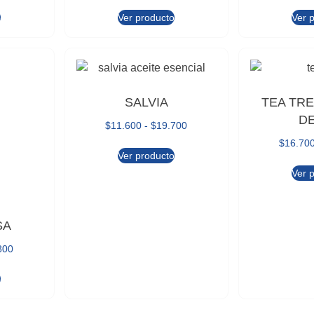
o
Ver producto
Ver 
SALVIA
TEA TRE
DE
$
11.600
-
$
19.700
$
16.70
Ver producto
Ver 
SA
800
o