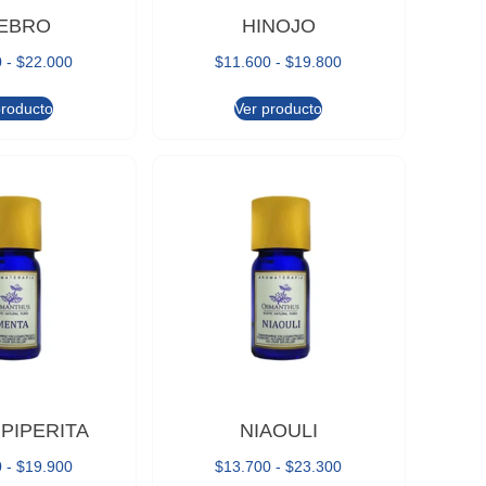
EBRO
HINOJO
0
-
$
22.000
$
11.600
-
$
19.800
producto
Ver producto
PIPERITA
NIAOULI
0
-
$
19.900
$
13.700
-
$
23.300