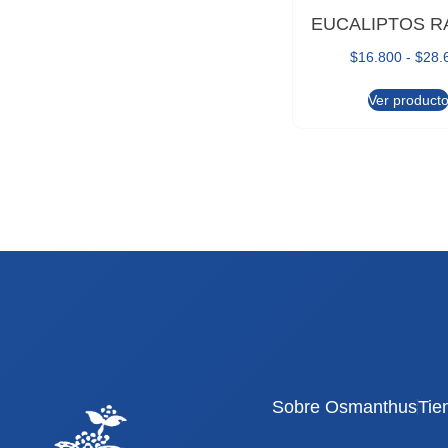
EUCALIPTOS R
$
16.800
-
$
28.
Ver product
Sobre Osmanthus
Tie