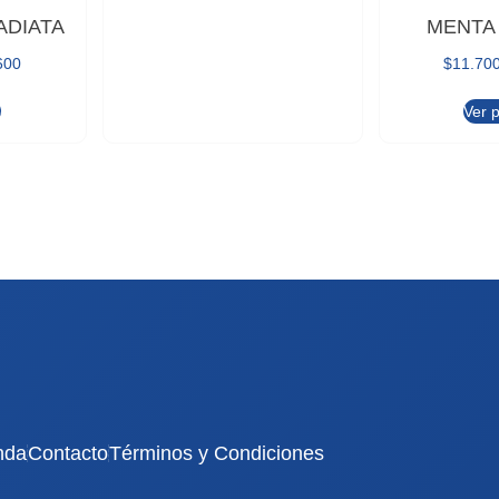
ADIATA
MENTA 
600
$
11.70
o
Ver 
nda
Contacto
Términos y Condiciones