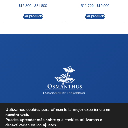
$
12.800
-
$
21.800
$
11.700
-
$
19.900
Ver producto
Ver producto
Sobre Osmanthus
Tienda
Contacto
Términos y Condiciones
Utilizamos cookies para ofrecerte la mejor experiencia en
nuestra web.
Copyright © 2026 Osmanthus, Todos los derechos reservados.
Puedes aprender más sobre qué cookies utilizamos o
desactivarlas en los
ajustes
.