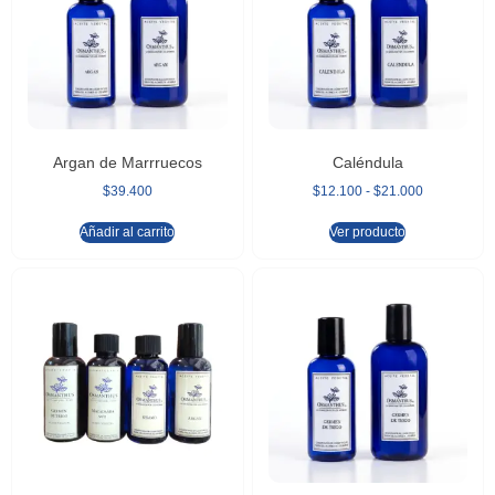
Argan de Marrruecos
Caléndula
$
39.400
$
12.100
-
$
21.000
Añadir al carrito
Ver producto