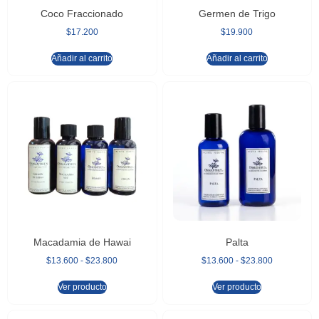
Coco Fraccionado
Germen de Trigo
$
17.200
$
19.900
Añadir al carrito
Añadir al carrito
Macadamia de Hawai
Palta
$
13.600
-
$
23.800
$
13.600
-
$
23.800
Ver producto
Ver producto