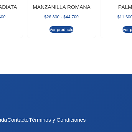
ADIATA
MANZANILLA ROMANA
PAL
600
$
26.300
-
$
44.700
$
11.60
o
Ver producto
Ver 
nda
Contacto
Términos y Condiciones