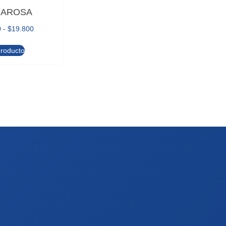
MAROSA
0
-
$
19.800
producto