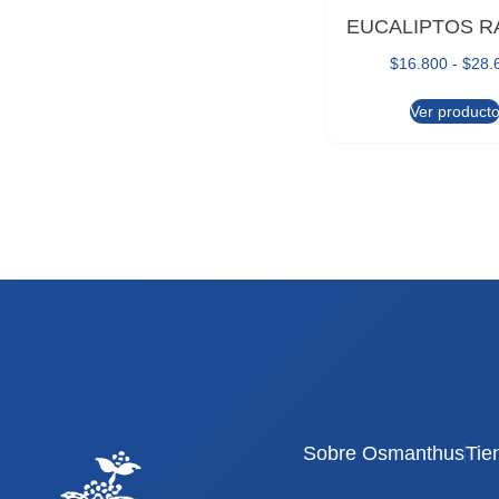
EUCALIPTOS R
$
16.800
-
$
28.
Ver product
Sobre Osmanthus
Tie