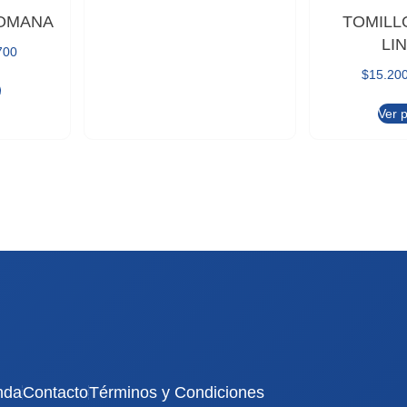
ROMANA
TOMILL
LI
700
$
15.20
o
Ver 
nda
Contacto
Términos y Condiciones