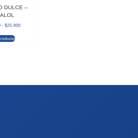
O DULCE –
NALOL
0
-
$
25.900
producto