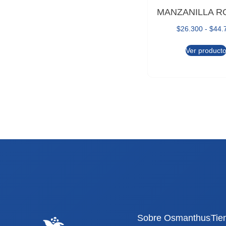
MANZANILLA 
$
26.300
-
$
44.
Ver product
Sobre Osmanthus
Tie