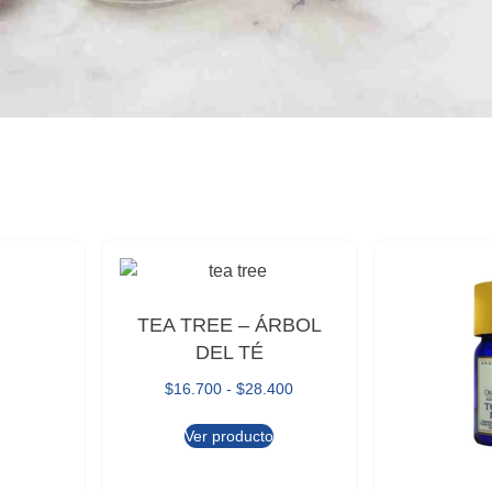
TEA TREE – ÁRBOL
DEL TÉ
$
16.700
-
$
28.400
Ver producto