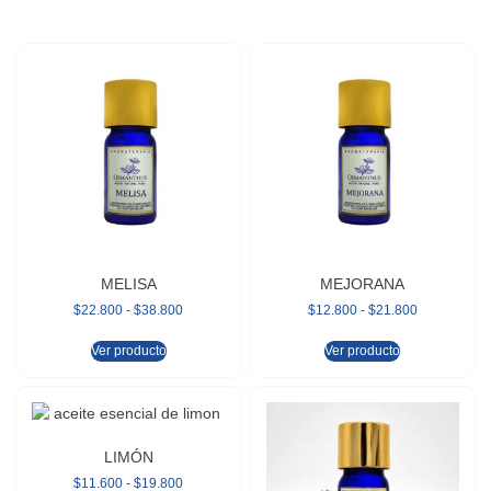
MELISA
MEJORANA
$
22.800
-
$
38.800
$
12.800
-
$
21.800
Ver producto
Ver producto
LIMÓN
$
11.600
-
$
19.800