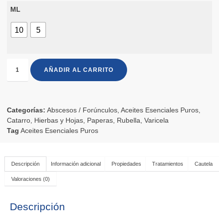
ML
10
5
AÑADIR AL CARRITO
Categorías:
Abscesos / Forúnculos
,
Aceites Esenciales Puros
,
Catarro
,
Hierbas y Hojas
,
Paperas
,
Rubella
,
Varicela
Tag
Aceites Esenciales Puros
Descripción
Información adicional
Propiedades
Tratamientos
Cautela
Valoraciones (0)
Descripción