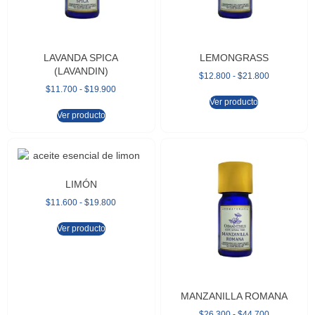
LAVANDA SPICA
LEMONGRASS
(LAVANDIN)
$
12.800
-
$
21.800
$
11.700
-
$
19.900
Ver producto
Ver producto
LIMÓN
$
11.600
-
$
19.800
Ver producto
MANZANILLA ROMANA
$
26.300
-
$
44.700