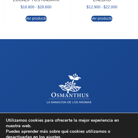
$
16.800
-
$
28.600
$
12.900
-
$
22.000
Ver producto
Ver producto
Sobre Osmanthus
Tienda
Contacto
Términos y Condiciones
Utilizamos cookies para ofrecerte la mejor experiencia en
nuestra web.
Copyright © 2026 Osmanthus, Todos los derechos reservados.
Puedes aprender más sobre qué cookies utilizamos o
desactivarlas en los
ajustes
.