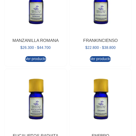
MANZANILLA ROMANA
FRANKINCIENSO
$
26.300
-
$
44.700
$
22.800
-
$
38.800
Ver producto
Ver producto
EUCALIPTOS RADIATA
ENEBRO