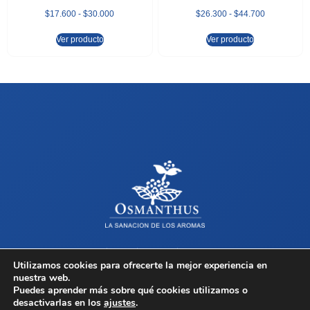
$
17.600
-
$
30.000
$
26.300
-
$
44.700
Ver producto
Ver producto
Sobre Osmanthus
Tienda
Contacto
Términos y Condiciones
Utilizamos cookies para ofrecerte la mejor experiencia en
nuestra web.
Copyright © 2026 Osmanthus, Todos los derechos reservados.
Puedes aprender más sobre qué cookies utilizamos o
desactivarlas en los
ajustes
.