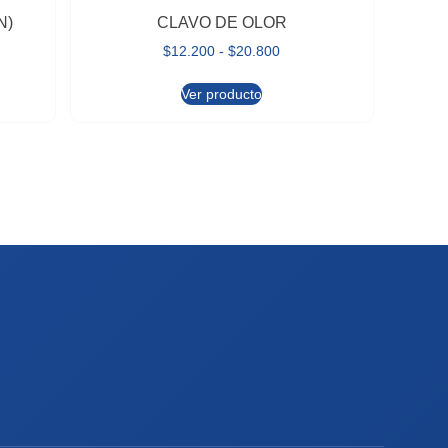
N)
CLAVO DE OLOR
$
12.200
-
$
20.800
Ver producto