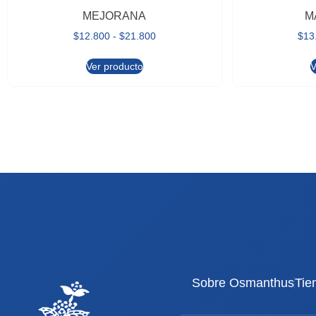
MEJORANA
M
$
12.800
-
$
21.800
$
13
Ver producto
V
Sobre Osmanthus
Tie