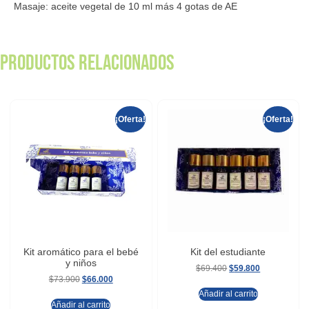
Masaje: aceite vegetal de 10 ml más 4 gotas de AE
Productos relacionados
¡Oferta!
¡Oferta!
Kit aromático para el bebé
Kit del estudiante
y niños
$
69.400
$
59.800
$
73.900
$
66.000
Añadir al carrito
Añadir al carrito