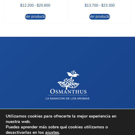
$
12.200
-
$
20.800
$
13.700
-
$
23.300
Ver producto
Ver producto
Sobre Osmanthus
Tienda
Contacto
Términos y Condiciones
Utilizamos cookies para ofrecerte la mejor experiencia en
nuestra web.
Copyright © 2026 Osmanthus, Todos los derechos reservados.
Puedes aprender más sobre qué cookies utilizamos o
desactivarlas en los
ajustes
.