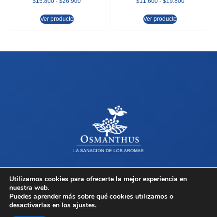
$
15.800
-
$
26.900
$
11.600
-
$
19.800
Ver producto
Ver producto
Sobre Osmanthus
Tienda
Contacto
Términos y Condiciones
Utilizamos cookies para ofrecerte la mejor experiencia en
nuestra web.
Copyright © 2026 Osmanthus, Todos los derechos reservados.
Puedes aprender más sobre qué cookies utilizamos o
desactivarlas en los
ajustes
.