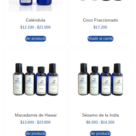
Caléndula
Coco Fraccionado
$
12.100
-
$
21.000
$
17.200
Ver producto
Añadir al carrito
Macadamia de Hawai
Sésamo de la India
$
13.600
-
$
23.800
$
8.300
-
$
14.200
Ver producto
Ver producto