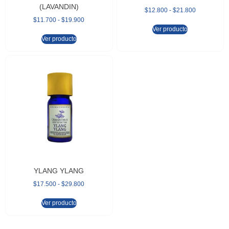
(LAVANDIN)
$
12.800
-
$
21.800
$
11.700
-
$
19.900
Ver producto
Ver producto
YLANG YLANG
$
17.500
-
$
29.800
Ver producto