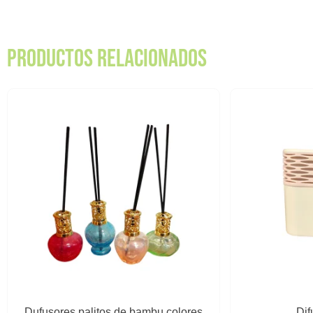
Productos relacionados
Dufusores palitos de bambu colores
Dif