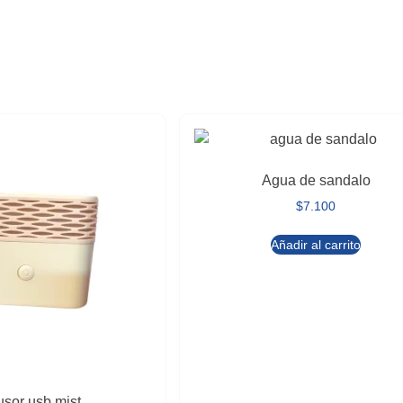
Agua de sandalo
$
7.100
Añadir al carrito
usor usb mist