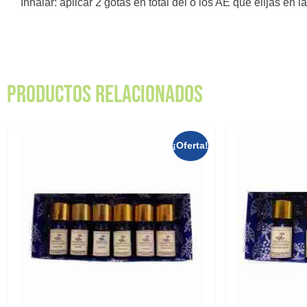
Inhalar: aplicar 2 gotas en total del o los AE que elijas en
Productos relacionados
¡Oferta!