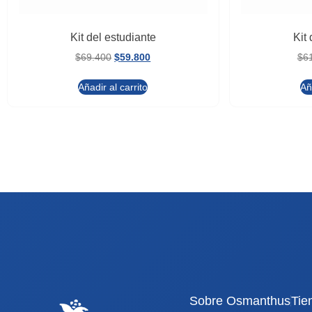
Kit del estudiante
Kit 
$
69.400
$
59.800
$
6
Añadir al carrito
Añ
Sobre Osmanthus
Tie