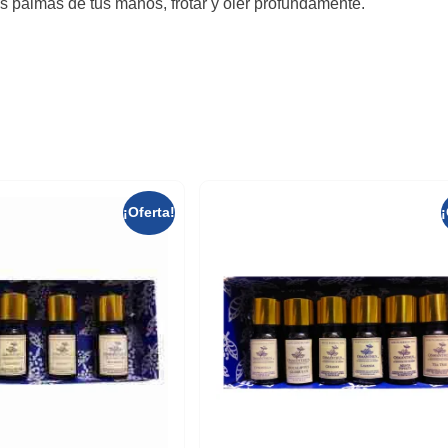
 las palmas de tus manos, frotar y oler profundamente.
¡Oferta!
¡