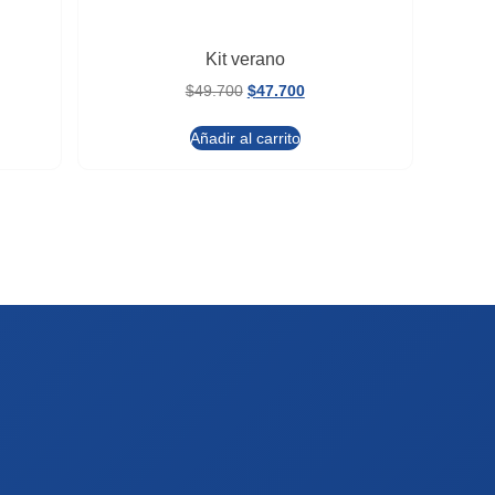
Kit verano
$
49.700
$
47.700
Añadir al carrito