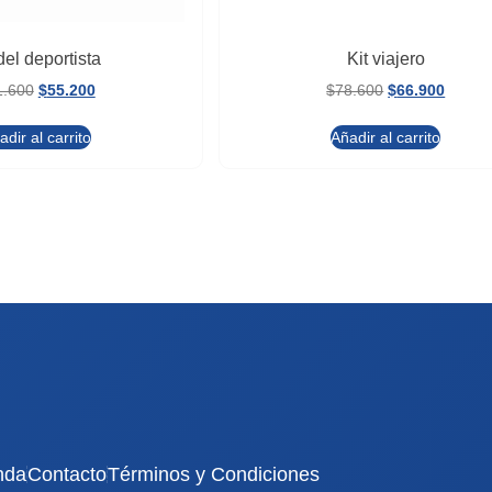
del deportista
Kit viajero
1.600
$
55.200
$
78.600
$
66.900
adir al carrito
Añadir al carrito
nda
Contacto
Términos y Condiciones