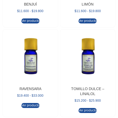
BENJUÍ
LIMÓN
$
11.600
-
$
19.800
$
11.600
-
$
19.800
Ver producto
Ver producto
RAVENSARA
TOMILLO DULCE –
LINALOL
$
19.400
-
$
33.000
$
15.200
-
$
25.900
Ver producto
Ver producto