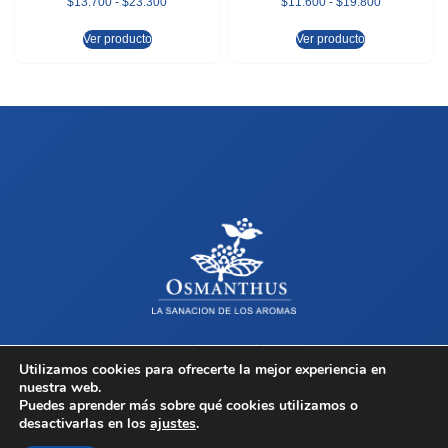
$
13.700
-
$
23.300
$
11.600
-
$
19.800
Ver producto
Ver producto
Sobre Osmanthus
Tienda
Contacto
Términos y Condiciones
Utilizamos cookies para ofrecerte la mejor experiencia en
nuestra web.
Copyright © 2026 Osmanthus, Todos los derechos reservados.
Puedes aprender más sobre qué cookies utilizamos o
desactivarlas en los
ajustes
.